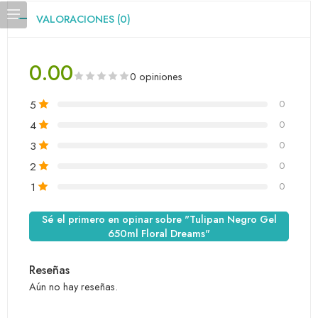
VALORACIONES (0)
0.00
0 opiniones
5
0
4
0
3
0
2
0
1
0
Sé el primero en opinar sobre "Tulipan Negro Gel
650ml Floral Dreams"
Reseñas
Aún no hay reseñas.