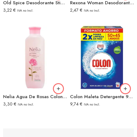
Old Spice Desodorante Stick 50ml Captain
Rexona Woman Desodorante Spray 200ml Aqua
3,22
€
2,47
€
IVA no Incl.
IVA no Incl.
Nelia Agua De Rosas Colonia 750ml
Colon Maleta Detergente 95dosis
3,30
€
9,74
€
IVA no Incl.
IVA no Incl.