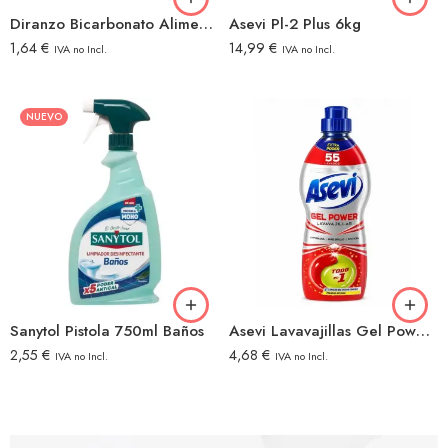
Diranzo Bicarbonato Alimentario 1kg
Asevi Pl-2 Plus 6kg
1,64
€
14,99
€
IVA no Incl.
IVA no Incl.
NUEVO
Sanytol Pistola 750ml Baños
Asevi Lavavajillas Gel Power 55ddosis 1,1litro
2,55
€
4,68
€
IVA no Incl.
IVA no Incl.