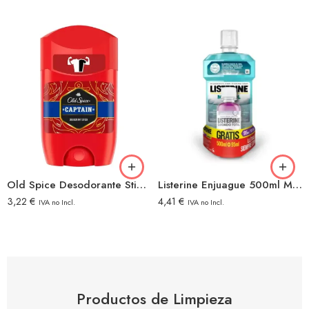
Old Spice Desodorante Stick 50ml Captain
Listerine Enjuague 500ml Mentol+listerine Viaje 95ml Total
3,22
€
4,41
€
IVA no Incl.
IVA no Incl.
Productos de Limpieza