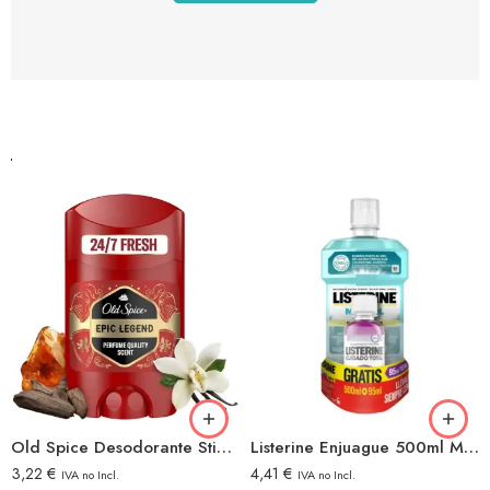
Old Spice Desodorante Stick 50ml Legend
Listerine Enjuague 500ml Mentol Suave+listerine Viaje 95ml Total
3,22
€
4,41
€
IVA no Incl.
IVA no Incl.