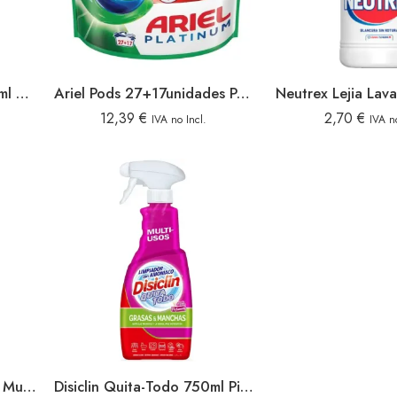
Asevi Quitamanchas 720ml Pistola
Ariel Pods 27+17unidades Poder Manchas Platinum
12,39
€
2,70
€
IVA no Incl.
IVA n
La Salud Oxigeno Activo Multiusos 1l
Disiclin Quita-Todo 750ml Pistola