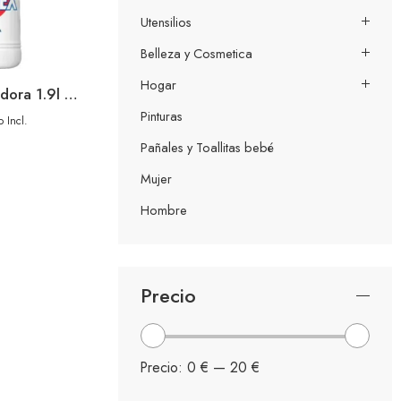
Utensilios
Belleza y Cosmetica
Hogar
Neutrex Lejia Lavadora 1.9l Clasica
Pinturas
o Incl.
Pañales y Toallitas bebé
Mujer
Hombre
Precio
Precio:
0 €
—
20 €