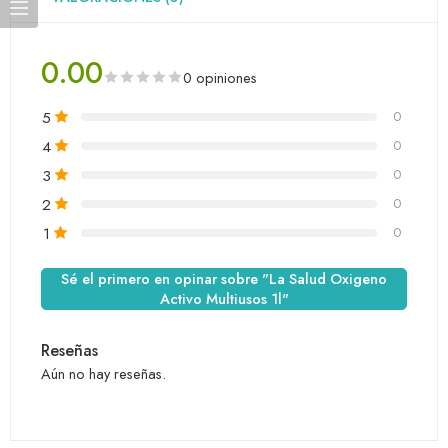
0.00
0 opiniones
5
0
4
0
3
0
2
0
1
0
Sé el primero en opinar sobre "La Salud Oxigeno
Activo Multiusos 1l"
Reseñas
Aún no hay reseñas.