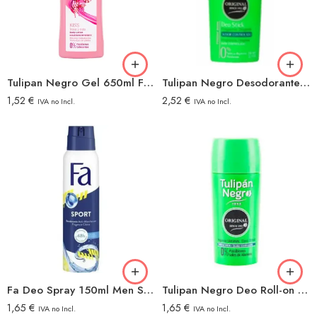
Tulipan Negro Gel 650ml Fresa&nata
Tulipan Negro Desodorante Stick 75ml Classic
1,52
€
2,52
€
IVA no Incl.
IVA no Incl.
Fa Deo Spray 150ml Men Sport
Tulipan Negro Deo Roll-on 50ml Original
1,65
€
1,65
€
IVA no Incl.
IVA no Incl.