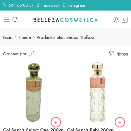
644 65 80 57
Facebook
Instagram
Inicio
Tienda
Productos etiquetados “Belleza”
filtros
Ordenar por
Col Saphir Select One 200vp
Col Saphir Rubi 200vp