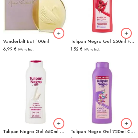
Vanderbilt Edt 100ml
Tulipan Negro Gel 650ml Fresa&cereza
6,99
€
1,52
€
IVA no Incl.
IVA no Incl.
Tulipan Negro Gel 650ml Crema De Jabon
Tulipan Negro Gel 720ml Candy Fantasy