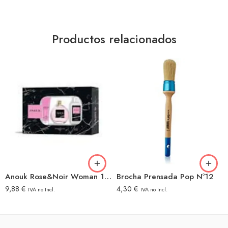
Productos relacionados
Anouk Rose&Noir Woman 100Ml+Body+Gel
Brocha Prensada Pop Nº12
9,88
€
4,30
€
IVA no Incl.
IVA no Incl.