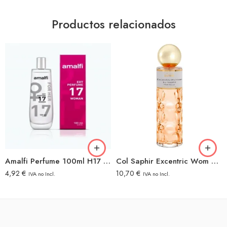
Productos relacionados
Amalfi Perfume 100ml H17 Woman
Col Saphir Excentric Wom 200vp
4,92
€
10,70
€
IVA no Incl.
IVA no Incl.