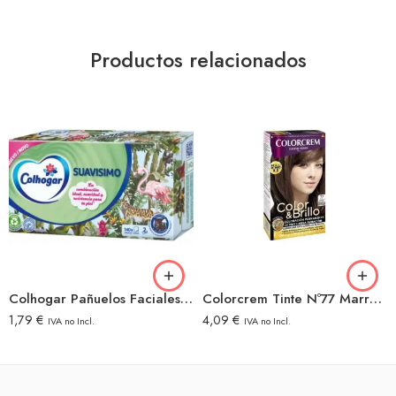
Productos relacionados
Colhogar Pañuelos Faciales 140U
Colorcrem Tinte Nº77 Marrón Glacé Claro
1,79
€
4,09
€
IVA no Incl.
IVA no Incl.