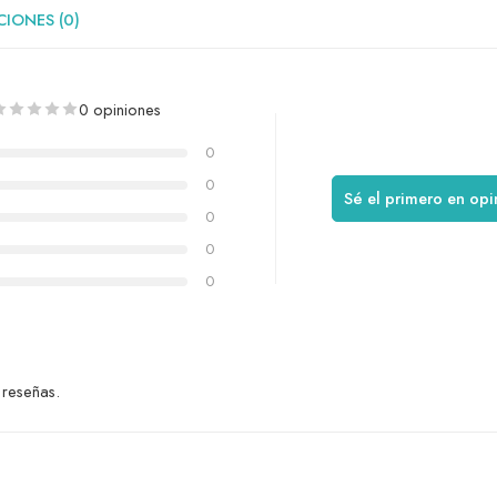
IONES (0)
0 opiniones
0
0
Sé el primero en op
0
0
0
 reseñas.