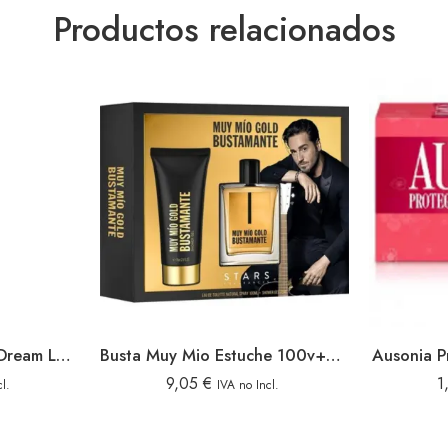
Productos relacionados
Elvive Champu 250ml Dream Long Reconstructor
Busta Muy Mio Estuche 100v+gel Gold
Ausonia P
9,05
€
1
l.
IVA no Incl.