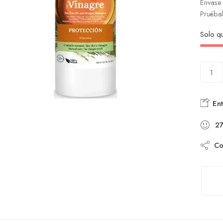
Envase 
Pruébal
Solo 
Ent
2
Com