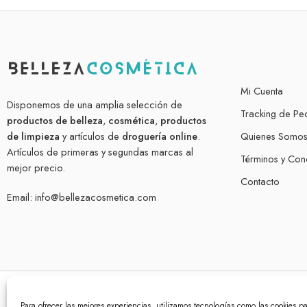
Mi Cuenta
Disponemos de una amplia selección de
Tracking de Pe
productos de belleza
,
cosmética
,
productos
de limpieza
y artículos de
droguería online
.
Quienes Somo
Artículos de primeras y segundas marcas al
Términos y Con
mejor precio.
Contacto
Email:
info@bellezacosmetica.com
Para ofrecer las mejores experiencias, utilizamos tecnologías como las cookies p
© bellezacosmetica.com 2026 – Todos los derechos reservados.
P