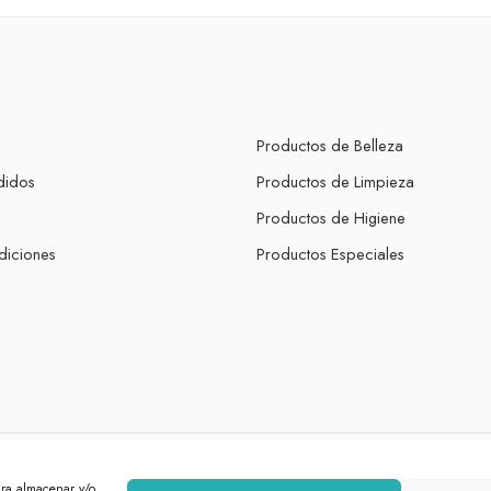
Productos de Belleza
didos
Productos de Limpieza
s
Productos de Higiene
diciones
Productos Especiales
ara almacenar y/o
owered by
White Lion Studio
.