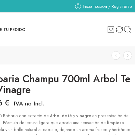
Iniciar sesión / Registrarse
E TU PEDIDO
baria Champu 700ml Arbol Te
Vinagre
76
€
IVA no Incl.
 Babaria con extracto de
árbol de té
y
vinagre
en presentación de
l
. Fórmula de textura ligera que aporta una sensación de
limpieza
da
y un brillo natural al cabello, dejando un aroma fresco y herbáceo.