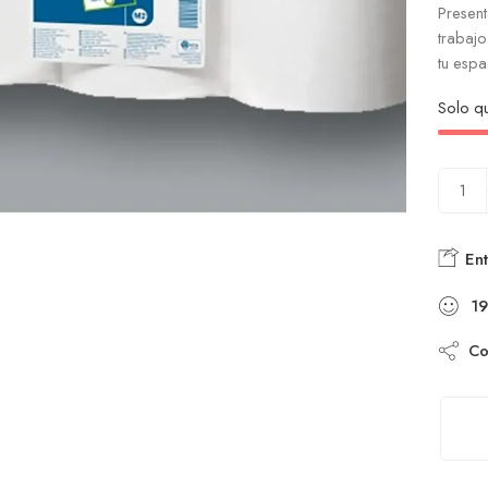
Present
trabajo
tu espa
Solo 
Ent
19
Com