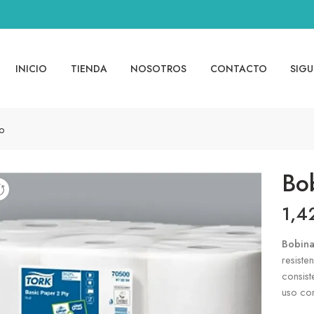
INICIO
TIENDA
NOSOTROS
CONTACTO
SIGU
o
Bo
1,4
Bobin
resiste
consist
uso co