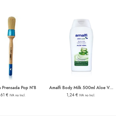
a Prensada Pop Nº8
Amalfi Body Milk 500ml Aloe Vera
,61
€
1,24
€
IVA no Incl.
IVA no Incl.