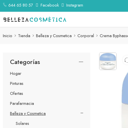
644 65 80 57
Facebook
Instagram
Inicio
Tienda
Belleza y Cosmetica
Corporal
Crema Byphasse
Categorías
Hogar
Pinturas
Ofertas
Parafarmacia
Belleza y Cosmetica
Solares