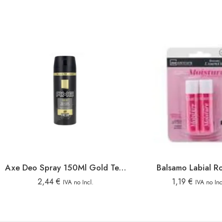
Axe Deo Spray 150Ml Gold Temptation
Balsamo Labial R
2,44
€
1,19
€
IVA no Incl.
IVA no Inc