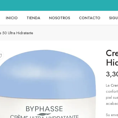
INICIO
TIENDA
NOSOTROS
CONTACTO
SIGU
 50 Ultra Hidratante
Cr
Hi
3,
La
Crem
confort
piel su
acabad
Su enva