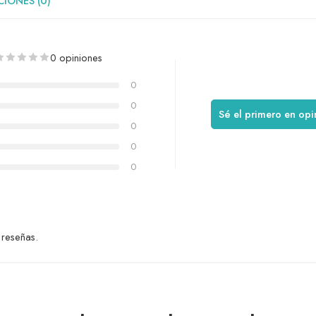
IONES (0)
0 opiniones
0
0
Sé el primero en opi
0
0
0
 reseñas.