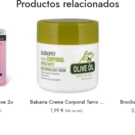
Productos relacionados
ose 2u
Babaria Crema Corporal Tarro 250ml Aceite Oliva
Broch
1,99
€
2
l.
IVA no Incl.