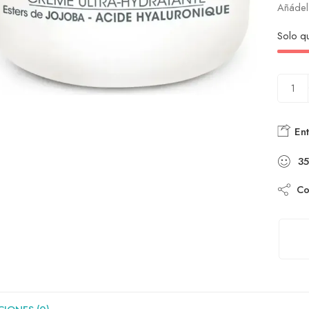
Añádela
Solo 
Ent
35
Com