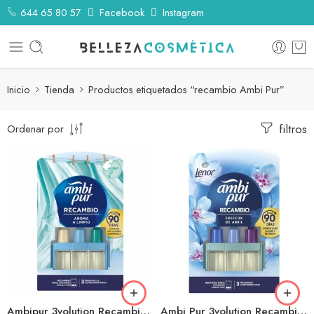
644 65 80 57
Facebook
Instagram
Inicio
Tienda
Productos etiquetados “recambio Ambi Pur”
filtros
Ordenar por
Ambipur 3volution Recambio Aroma Limpio
Ambi Pur 3volution Recambio Frescor Abril