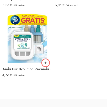
3,85
€
3,85
€
IVA no Incl.
IVA no Incl.
Ambi Pur 3volution Recambio+difusor Aire Limpio
4,76
€
IVA no Incl.