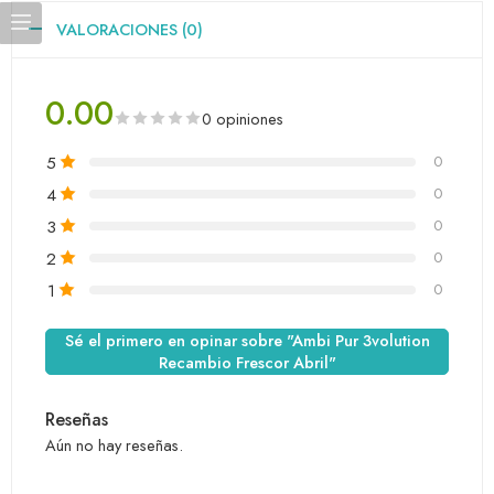
VALORACIONES (0)
0.00
0 opiniones
5
0
4
0
3
0
2
0
1
0
Sé el primero en opinar sobre "Ambi Pur 3volution
Recambio Frescor Abril"
Reseñas
Aún no hay reseñas.