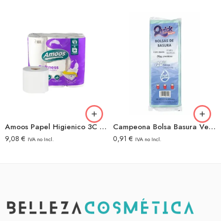
Amoos Papel Higienico 3C 18=36Rollos
Campeona Bolsa Basura Verde
9,08
€
0,91
€
IVA no Incl.
IVA no Incl.