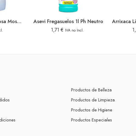
Asevi Detergente 3l Rosa Mosqueta
Asevi Fregasuelos 1l Ph Neutro
1,71
€
1
l.
IVA no Incl.
Productos de Belleza
didos
Productos de Limpieza
s
Productos de Higiene
diciones
Productos Especiales