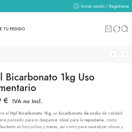
Iniciar sesión / Registrarse
E TU PEDIDO
l Bicarbonato 1kg Uso
imentario
9
€
IVA no Incl.
re el
Mpl Bicarbonato 1Kg
, un
bicarbonato de sodio
de calidad
aria pensado para tu despensa. Ideal para la
repostería
, como
leudante en bizcochos y masas, así como para neutralizar olores y