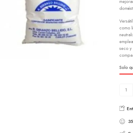
mejorar
domést
Versáti
como l
neutral
emplear
seco y 
compact
Solo 
Ent
35