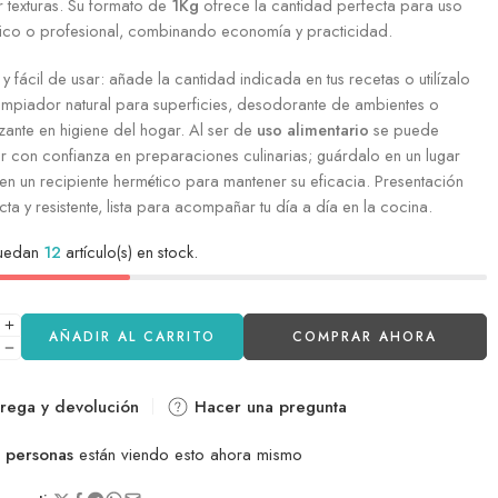
 texturas. Su formato de
1Kg
ofrece la cantidad perfecta para uso
ico o profesional, combinando economía y practicidad.
l y fácil de usar: añade la cantidad indicada en tus recetas o utilízalo
impiador natural para superficies, desodorante de ambientes o
izante en higiene del hogar. Al ser de
uso alimentario
se puede
 con confianza en preparaciones culinarias; guárdalo en un lugar
en un recipiente hermético para mantener su eficacia. Presentación
a y resistente, lista para acompañar tu día a día en la cocina.
quedan
12
artículo(s) en stock.
AÑADIR AL CARRITO
COMPRAR AHORA
rega y devolución
Hacer una pregunta
personas
están viendo esto ahora mismo