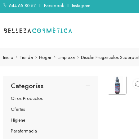
644 65 80 57
Facebook
Instagram
Inicio
Tienda
Hogar
Limpieza
Disiclin Fregasuelos Superperf
Categorías
Otros Productos
Ofertas
Higiene
Parafarmacia