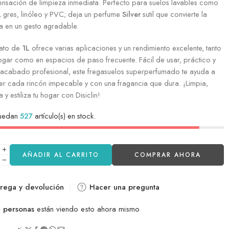
ensación de limpieza inmediata. Perfecto para suelos lavables como
, gres, linóleo y PVC; deja un perfume
Silver
sutil que convierte la
a en un gesto agradable.
mato de
1L
ofrece varias aplicaciones y un rendimiento excelente, tanto
ogar como en espacios de paso frecuente. Fácil de usar, práctico y
 acabado profesional, este fregasuelos superperfumado te ayuda a
r cada rincón impecable y con una fragancia que dura. ¡Limpia,
 y estiliza tu hogar con Disiclin!
quedan
527
artículo(s) en stock.
AÑADIR AL CARRITO
COMPRAR AHORA
rega y devolución
Hacer una pregunta
0
personas
están viendo esto ahora mismo