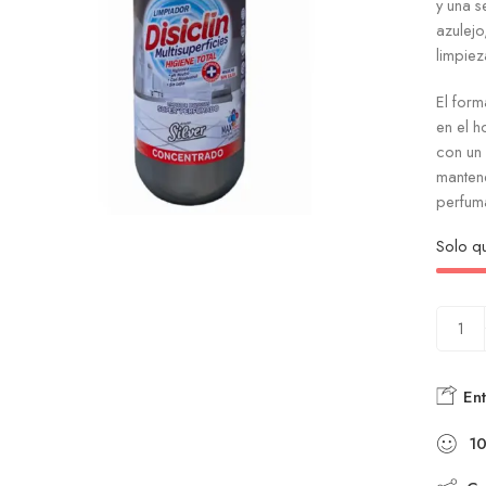
y una s
azulejo
limpiez
El for
en el h
con un
mantene
perfuma
Solo 
Ent
1