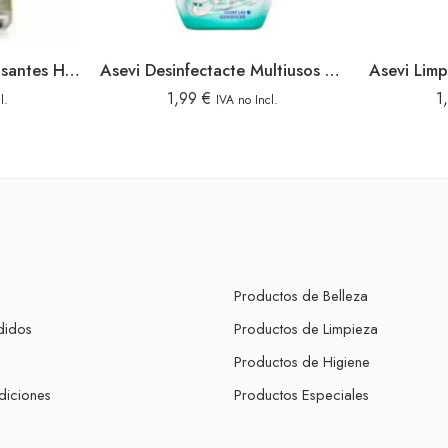
Ace Toallitas Desengrasantes Higienizantes 40u
Asevi Desinfectacte Multiusos Gerpost 750ml Pistola
1,99
€
1
l.
IVA no Incl.
Productos de Belleza
didos
Productos de Limpieza
s
Productos de Higiene
diciones
Productos Especiales