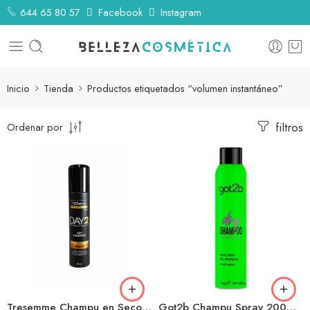
644 65 80 57
Facebook
Instagram
Inicio
Tienda
Productos etiquetados “volumen instantáneo”
filtros
Ordenar por
Tresemme Champu en Seco 250ml
Got2b Champu Spray 200ml en Seco Fresh