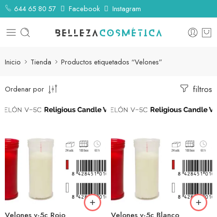
644 65 80 57
Facebook
Instagram
Inicio
Tienda
Productos etiquetados “Velones”
filtros
Ordenar por
Velones v-5c Rojo
Velones v-5c Blanco