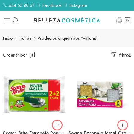
644 65 80 57
Facebook
Instagram
Inicio
Tienda
Productos etiquetados “valletas”
filtros
Ordenar por
Scotch Brite Estropajo Popular 2+2
Sayma Estropajo Metal Oro Plata 2u