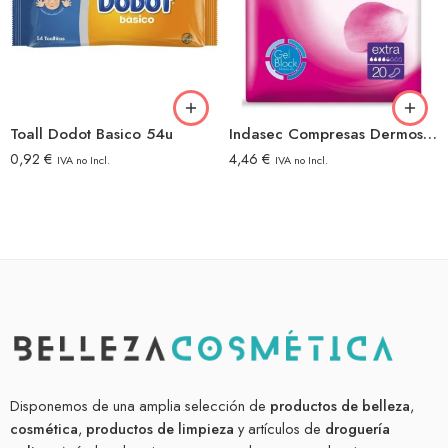
Toall Dodot Basico 54u
Indasec Compresas Dermoseda Extra 20unid
0,92
€
4,46
€
IVA no Incl.
IVA no Incl.
Disponemos de una amplia selección de
productos de belleza
,
cosmética
,
productos de limpieza
y artículos de
droguería