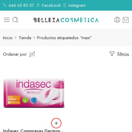
644 65 80 57
Facebook
Instagram
Inicio
Tienda
Productos etiquetados “maxi”
filtros
Ordenar por
Indasec Compresas Dermoseda Maxi 15unid