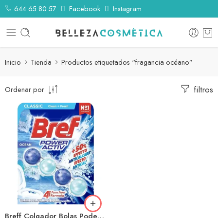
644 65 80 57
Facebook
Instagram
Inicio
Tienda
Productos etiquetados “fragancia océano”
filtros
Ordenar por
Breff Colgador Bolas Poder Activo 50gr Oceano