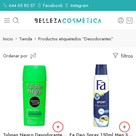
644 65 80 57
Facebook
Instagram
Inicio
Tienda
Productos etiquetados “Desodorantes”
filtros
Ordenar por
Tulipan Negro Desodorante Stick 75ml Classic
Fa Deo Spray 150ml Men Sport