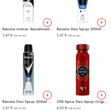
Rexona woman desodorante spray 200ml invisible antimanchas
Rexona Deo Spray 200ml Men Invisible Ice
2,47
€
2,47
€
IVA no Incl.
IVA no Incl.
Rexona Deo Spray 200ml Men Cobalt
Old Spice Deo Spray Original 150ml
2,47
€
4,00
€
IVA no Incl.
IVA no Incl.