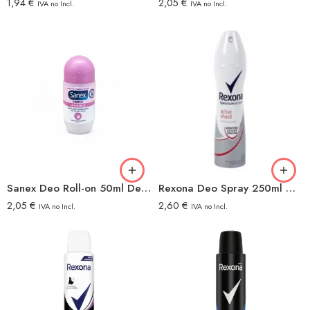
1,94
€
2,05
€
IVA no Incl.
IVA no Incl.
Sanex Deo Roll-on 50ml Dermo-Invisible
Rexona Deo Spray 250ml Woman Active Shield Antibacterias
2,05
€
2,60
€
IVA no Incl.
IVA no Incl.