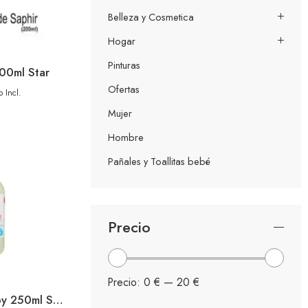
Belleza y Cosmetica
Hogar
Pinturas
200ml Star
Ofertas
 Incl.
Mujer
Hombre
Pañales y Toallitas bebé
Precio
Precio:
0 €
—
20 €
Gotas Frescas Baby 250ml Spray