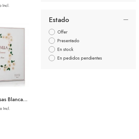
 Incl.
Estado
Offer
Presentado
En stock
En pedidos pendientes
Aire De Sevilla Rosas Blancas Pack 150ml+gel+body
o Incl.