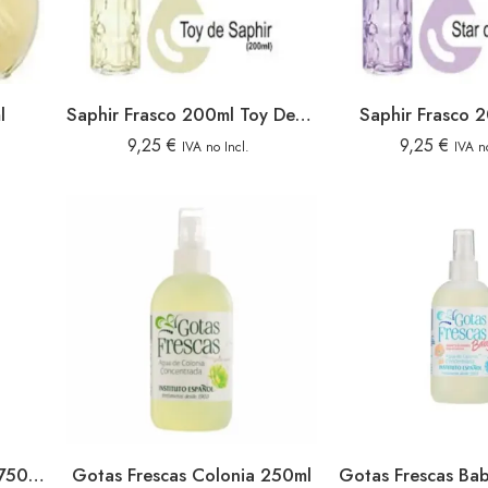
l
Saphir Frasco 200ml Toy De Saphir
Saphir Frasco 
9,25
€
9,25
€
IVA no Incl.
IVA no
Gotitas De Oro Colonia 750ml Bebe
Gotas Frescas Colonia 250ml