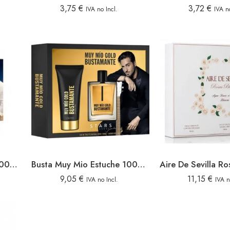
3,75
€
3,72
€
IVA no Incl.
IVA no
Busta Muy Mio Estuche 100v+gel Origen
Busta Muy Mio Estuche 100v+gel Gold
9,05
€
11,15
€
IVA no Incl.
IVA n