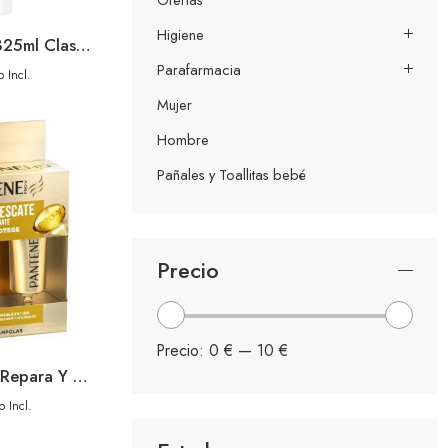
Higiene
Pantene Champu 325ml Clasico
Parafarmacia
 Incl.
Mujer
Hombre
Pañales y Toallitas bebé
Precio
Precio:
0 €
—
10 €
Pantene Ampollas Repara Y Protege 3u
o Incl.