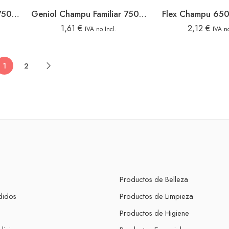
Geniol Champu Familiar 750ml Huevo
Geniol Champu Familiar 750ml Fresa
Flex Champu 650
1,61
€
2,12
€
IVA no Incl.
IVA no
1
2
Productos de Belleza
didos
Productos de Limpieza
s
Productos de Higiene