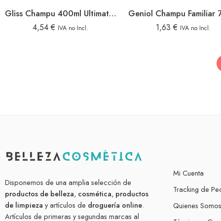
Gliss Champu 400ml Ultimate Repair
4,54
€
1,63
€
IVA no Incl.
IVA no Incl.
Mi Cuenta
Disponemos de una amplia selección de
Tracking de Pe
productos de belleza
,
cosmética
,
productos
de limpieza
y artículos de
droguería online
.
Quienes Somo
Artículos de primeras y segundas marcas al