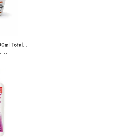
Gliss Mascarilla 300ml Total Repair
 Incl.