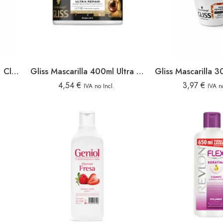
H&s Champu 230ml 2en1 Clasic
Gliss Mascarilla 400ml Ultra Repair
4,54
€
3,97
€
IVA no Incl.
IVA no