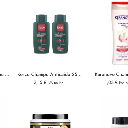
Original Remedies Champu 250ml Tesoros De Miel
Kerzo Champu Anticaida 250ml Normal
Keranove Cham
2,15
€
1,03
€
IVA no Incl.
IVA no