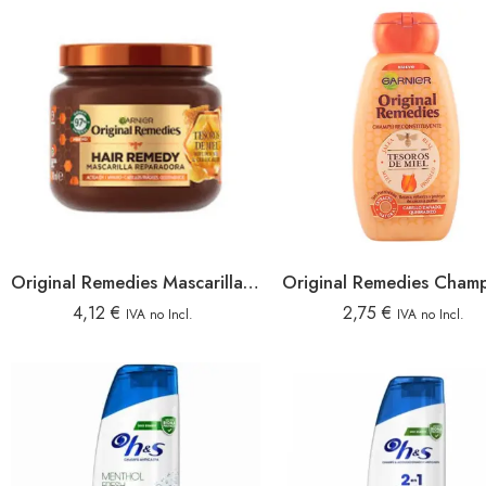
Original Remedies Mascarilla 340ml Tesoros De Miel
4,12
€
2,75
€
IVA no Incl.
IVA no Incl.