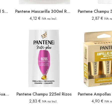
Pantene Mascarilla 300ml Suave & Liso
Pantene Mascarilla 300ml Repara & Protege
4,12
€
2,87
€
IVA no Incl.
IVA no
Pantene Champu 225ml Suave Liso
Pantene Champu 225ml Rizos
2,83
€
4,90
€
IVA no Incl.
IVA n