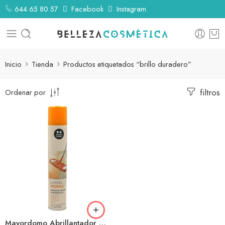
644 65 80 57
Facebook
Instagram
Inicio
Tienda
Productos etiquetados “brillo duradero”
filtros
Ordenar por
Mayordomo Abrillantador Mopas Spray 1l